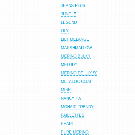
JEANS PLUS
JUNGLE
LEGEND
LILY
LILY MELANGE
MARSHMALLOW
MERINO BULKY
MELODY
MERINO DE LUX 50
METALLIC CLUB
MINK
NANCY HAT
MOHAIR TRENDY
PAILLETTES
PEARL
PURE MERINO