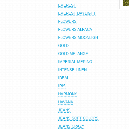
EVEREST
EVEREST DAYLIGHT
FLOWERS
FLOWERS ALPACA
FLOWERS MOONLIGHT
GOLD
GOLD MELANGE
IMPERIAL MERINO
INTENSE LINEN
IDEAL
IRIS
HARMONY
HAVANA
JEANS
JEANS SOFT COLORS
JEANS CRAZY