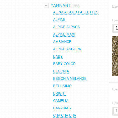
YARNART
1988
Цве
ALPACA GOLD PAILLETTES
ALPINE
Цен
ALPINE ALPACA
ALPINE MAXI
AMBIANCE
ALPINE ANGORA
BABY
BABY COLOR
BEGONIA
BEGONIA MELANGE
BELLISIMO
Цве
BRIGHT
CAMELIA
Цен
CANARIAS
CHA CHA CHA