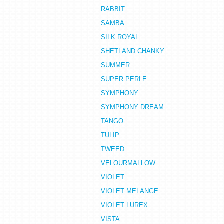
RABBIT
SAMBA
SILK ROYAL
SHETLAND CHANKY
SUMMER
SUPER PERLE
SYMPHONY
SYMPHONY DREAM
TANGO
TULIP
TWEED
VELOURMALLOW
VIOLET
VIOLET MELANGE
VIOLET LUREX
VISTA