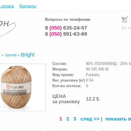
и оплата
Контакты
Вопросы по телефонам
8
(050)
635-24-57
Вы е
8
(050)
991-63-69
Bright
»
»
я
YarnArt
Состав:
80% ПОЛИАМИД - 20%
Метраж:
90 GR 340 M
Вид пряжи:
Fantasy
Вес упаковки (кг)
0.54
Кол-во мотков:
6
ЦЕНА
12.2 $.
за упаковку
1
2
3
след >>
|
показать в