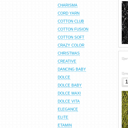
CHARISMA
CORD YARN
COTTON CLUB
COTTON FUSION
COTTON SOFT
CRAZY COLOR
CHRISTMAS
Цве
CREATIVE
DANCING BABY
Цен
DOLCE
DOLCE BABY
DOLCE MAXI
DOLCE VITA
ELEGANCE
ELITE
ETAMIN