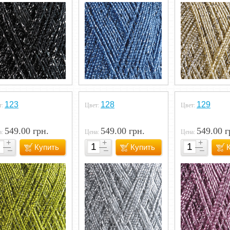
123
128
129
т:
Цвет:
Цвет:
549.00 грн.
549.00 грн.
549.00 г
а:
Цена:
Цена:
Купить
Купить