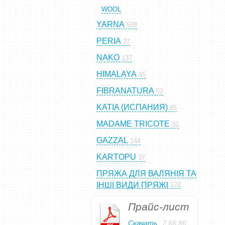
WOOL
YARNA
508
PERIA
37
NAKO
137
HIMALAYA
45
FIBRANATURA
52
KATIA (ИСПАНИЯ)
85
MADAME TRICOTE
32
GAZZAL
144
KARTOPU
37
ПРЯЖА ДЛЯ ВАЛЯНІЯ ТА
ІНШІ ВИДИ ПРЯЖІ
122
Прайс-лист
Скачать
7,66 Кб