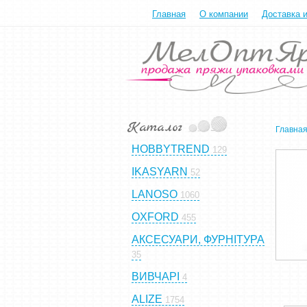
Главная
О компании
Доставка 
Главна
HOBBYTREND
129
IKASYARN
52
LANOSO
1060
OXFORD
455
АКСЕСУАРИ, ФУРНІТУРА
35
ВИВЧАРІ
4
ALIZE
1754