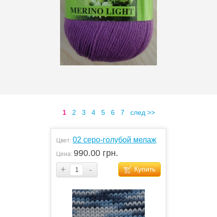
1
2
3
4
5
6
7
след >>
02 серо-голубой мелаж
Цвет:
990.00 грн.
Цена:
+
-
Купить