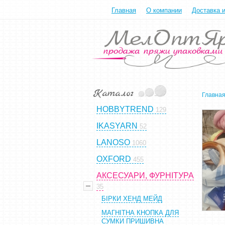
Главная
О компании
Доставка 
Главна
HOBBYTREND
129
IKASYARN
52
LANOSO
1060
OXFORD
455
АКСЕСУАРИ, ФУРНІТУРА
35
БІРКИ ХЕНД МЕЙД
МАГНІТНА КНОПКА ДЛЯ
СУМКИ ПРИШИВНА