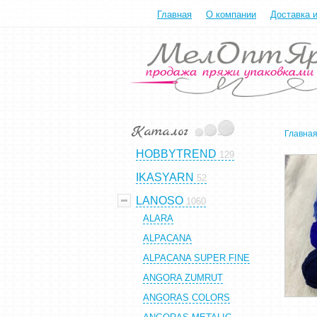
Главная
О компании
Доставка 
Главна
HOBBYTREND
129
IKASYARN
52
LANOSO
1060
ALARA
ALPACANA
ALPACANA SUPER FINE
ANGORA ZUMRUT
ANGORAS COLORS