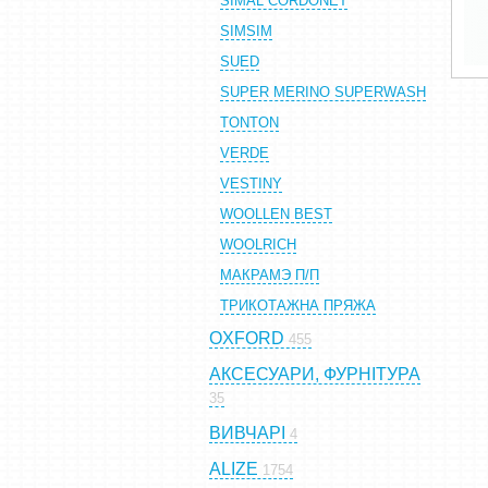
SIMAL CORDONET
SIMSIM
SUED
SUPER MERINO SUPERWASH
TONTON
VERDE
VESTINY
WOOLLEN BEST
WOOLRICH
МАКРАМЭ П/П
ТРИКОТАЖНА ПРЯЖА
OXFORD
455
АКСЕСУАРИ, ФУРНІТУРА
35
ВИВЧАРІ
4
ALIZE
1754