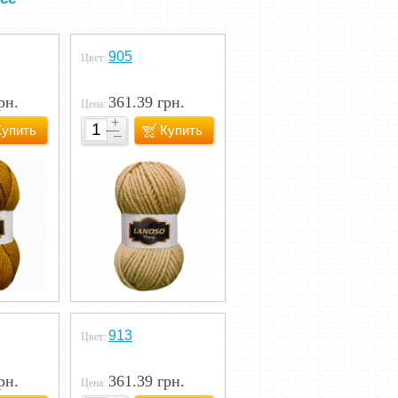
905
Цвет:
рн.
361.39 грн.
Цена:
Купить
Купить
913
Цвет:
рн.
361.39 грн.
Цена: