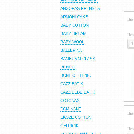
ANGORAS METALIC
ANGORAS PRENSES
ARMONI CAKE
Цве
BABY COTTON
BABY DREAM
Цен
BABY WOOL
BALLERINA
BAMBUMM CLASS
BONITO
BONITO ETHNIC
CAZZ BATIK
CAZZ BEBE BATIK
COTONAX
DOMINANT
Цве
EKOZE COTTON
GELINCIK
Цен