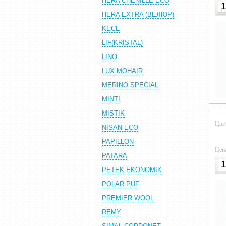
HERA CHENILLE ECO
HERA EXTRA (ВЕЛЮР)
KECE
LIF(KRISTAL)
LINO
LUX MOHAIR
MERINO SPECIAL
MINTI
MISTIK
Цве
NISAN ECO
PAPILLON
Цен
PATARA
PETEK EKONOMIK
POLAR PUF
PREMIER WOOL
REMY