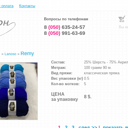
и оплата
Контакты
Вопросы по телефонам
8
(050)
635-24-57
Вы е
8
(050)
991-63-69
Remy
»
»
я
Lanoso
Состав:
25% Шерсть - 75% Акри
Метраж:
100 грамм 90 м.
Вид пряжи:
классическая пряжа
Вес упаковки (кг)
0.5
Кол-во мотков:
5
ЦЕНА
8 $.
за упаковку
1
2
3
след >>
|
показать в