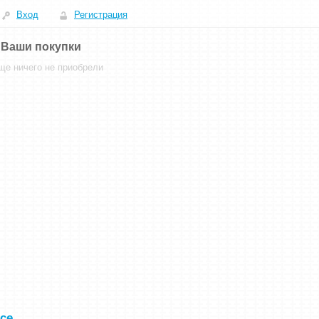
Вход
Регистрация
Ваши покупки
ще ничего не приобрели
л
се