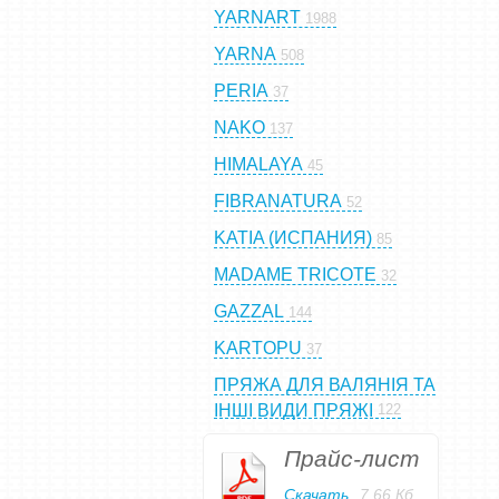
YARNART
1988
YARNA
508
PERIA
37
NAKO
137
HIMALAYA
45
FIBRANATURA
52
KATIA (ИСПАНИЯ)
85
MADAME TRICOTE
32
GAZZAL
144
KARTOPU
37
ПРЯЖА ДЛЯ ВАЛЯНІЯ ТА
ІНШІ ВИДИ ПРЯЖІ
122
Прайс-лист
Скачать
7,66 Кб